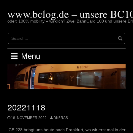
Skip
to
www.bclog.de – unsere BC10
content
oder: 100% mobility – wirklich? Zwei BahnCard 100 und unsere Erl
Menu
20221118
18. NOVEMBER 2022
DK5RAS
ICE 228 bringt uns heute nach Frankfurt, wo wir erst mal in der