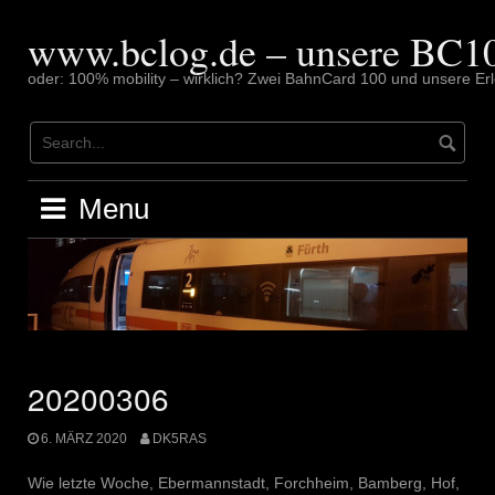
Skip
to
www.bclog.de – unsere BC10
content
oder: 100% mobility – wirklich? Zwei BahnCard 100 und unsere Erl
Menu
20200306
6. MÄRZ 2020
DK5RAS
Wie letzte Woche, Ebermannstadt, Forchheim, Bamberg, Hof,