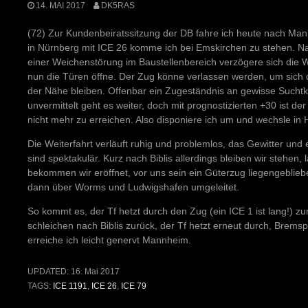
14. MAI 2017
DK5RAS
(72) Zur Kundenbeiratssitzung der DB fahre ich heute nach Man
in Nürnberg mit ICE 26 komme ich bei Emskirchen zu stehen. Na
einer Weichenstörung im Baustellenbereich verzögere sich die
nun die Türen öffne. Der Zug könne verlassen werden, um sich d
der Nähe bleiben. Offenbar ein Zugeständnis an gewisse Suchtk
unvermittelt geht es weiter, doch mit prognostizierten +30 ist d
nicht mehr zu erreichen. Also disponiere ich um und wechsle in
Die Weiterfahrt verläuft ruhig und problemlos, das Gewitter u
sind spektakulär. Kurz nach Biblis allerdings bleiben wir stehen, l
bekommen wir eröffnet, vor uns sein ein Güterzug liegengebliebe
dann über Worms und Ludwigshafen umgeleitet.
So kommt es, der Tf hetzt durch den Zug (ein ICE 1 ist lang!) 
schleichen nach Biblis zurück, der Tf hetzt erneut durch, Brems
erreiche ich leicht genervt Mannheim.
UPDATED:
16. Mai 2017
TAGS:
ICE 1191
,
ICE 26
,
ICE 79