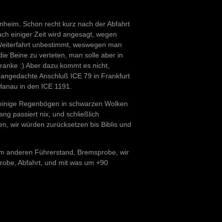
nheim. Schon recht kurz nach der Abfahrt
ch einiger Zeit wird angesagt, wegen
 Weiterfahrt unbestimmt, weswegen man
ie Beine zu verteten, man solle aber in
ranke :) Aber dazu kommt es nicht,
er angedachte Anschluß ICE 79 in Frankfurt
 Hanau in den ICE 1191.
nd einige Regenbögen in schwarzen Wolken
ang passiert nix, und schließlich
n, wir würden zurücksetzen bis Biblis und
zum anderen Führerstand, Bremsprobe, wir
probe, Abfahrt, und mit was um +90