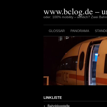
Skip
to
www.bclog.de – u
content
oder: 100% mobility – wirklich? Zwei Bah
GLOSSAR
PANORAMA
STAND
LINKLISTE
Bahnblogstelle