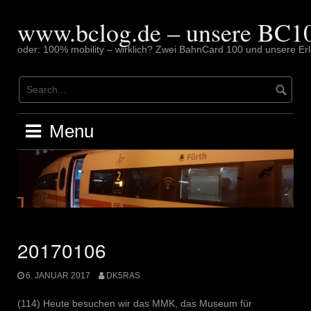
Skip
to
www.bclog.de – unsere BC10
content
oder: 100% mobility – wirklich? Zwei BahnCard 100 und unsere Erl
Menu
20170106
6. JANUAR 2017
DK5RAS
(114) Heute besuchen wir das MMK, das Museum für