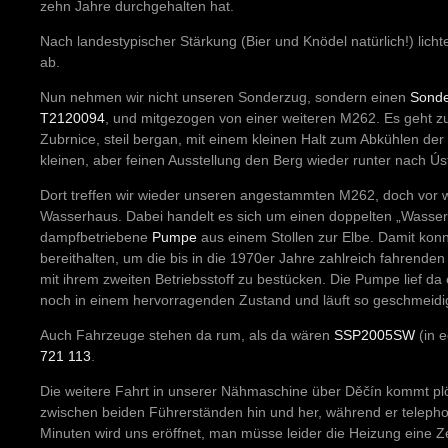
zehn Jahre durchgehalten hat.
Nach landestypischer Stärkung (Bier und Knödel natürlich!) lich
ab.
Nun nehmen wir nicht unseren Sonderzug, sondern einen
Sonde
T2120094
, und mitgezogen von einer weiteren M262. Es geht 
Zubrnice, steil bergan, mit einem kleinen Halt zum Abkühlen d
kleinen, aber feinen Ausstellung den Berg wieder runter nach Ú
Dort treffen wir wieder unseren angestammten M262, doch vor wi
Wasserhaus. Dabei handelt es sich um einen doppelten „Wasserh
dampfbetriebene
Pumpe
aus einem Stollen zur Elbe. Damit kon
bereithalten, um die bis in die 1970er Jahre zahlreich fahrenden
mit ihrem zweiten Betriebsstoff zu bestücken. Die Pumpe lief da
noch in einem hervorragenden Zustand und läuft so geschmeidig
Auch Fahrzeuge stehen da rum, als da wären
SSP2005SW
(in e
721 113
.
Die weitere Fahrt in unserer Nähmaschine über Děčín kommt plö
zwischen beiden Führerständen hin und her, während er telephon
Minuten wird uns eröffnet, man müsse leider die Heizung eine Z