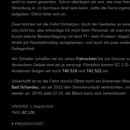
wohl zu warm geworden. Schon überlegen wir uns, wie man hier
Strandung in .cz durchaus doof sein kann, sollte die Karre irge
aufgeben. Děčín böte sich an.
Zwar können wir die Fahrt fortsetzen, doch der Gedanke an eine
uns nicht los, also erkundige ich mich beim Personal, ob man ev
Kurze interne Beratschlagung mit dem Tf – kein Problem, klapp
direkt am Hausbahnsteig rausgelassen, und auch ein paar ande
Gelegenheit.
Am Schalter schaffen wir es, einen
Fahrschein
bis zur Grenze zu
deutschem Gebiet sind wir ja versorgt. Pünktlich kommt EC 170 d
Ausfahren fangen wir noch
740 518
und
742 522
ein.
Unverhofft ist so die Fahrt durchs Elbtal noch ein krönender Ab
Bad Schandau
, wo wir 2012 den Sommerurlaub verbrachten, un
wieder an. 18:45 statt 22:15, die Bilanz kann sich sehenlassen.
UPDATED:
1. August 2016
TAGS:
EC 170
Post
PREVIOUS POST