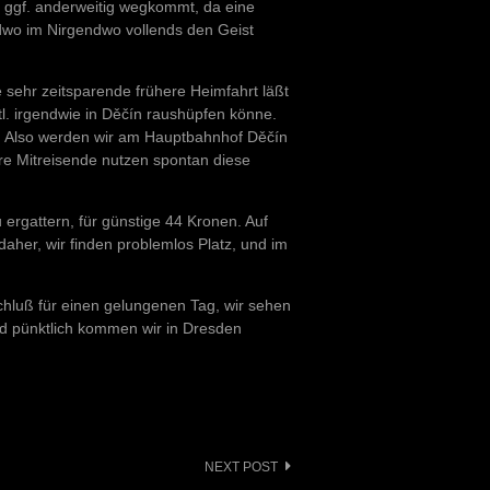
 ggf. anderweitig wegkommt, da eine
ndwo im Nirgendwo vollends den Geist
 sehr zeitsparende frühere Heimfahrt läßt
tl. irgendwie in Děčín raushüpfen könne.
t. Also werden wir am Hauptbahnhof Děčín
re Mitreisende nutzen spontan diese
 ergattern, für günstige 44 Kronen. Auf
aher, wir finden problemlos Platz, und im
schluß für einen gelungenen Tag, wir sehen
d pünktlich kommen wir in Dresden
NEXT POST