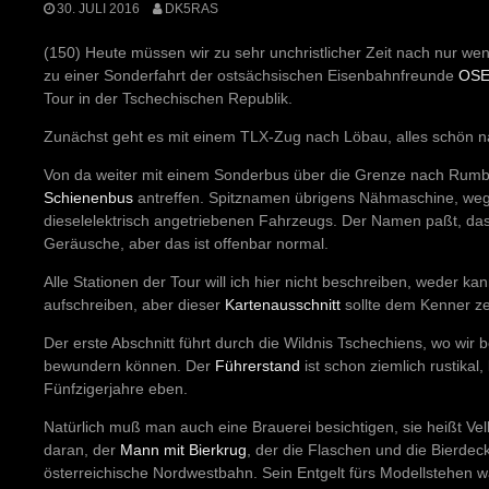
30. JULI 2016
DK5RAS
(150) Heute müssen wir zu sehr unchristlicher Zeit nach nur we
zu einer Sonderfahrt der ostsächsischen Eisenbahnfreunde
OSE
Tour in der Tschechischen Republik.
Zunächst geht es mit einem TLX-Zug nach Löbau, alles schön n
Von da weiter mit einem Sonderbus über die Grenze nach Rumb
Schienenbus
antreffen. Spitznamen übrigens Nähmaschine, we
dieselelektrisch angetriebenen Fahrzeugs. Der Namen paßt, da
Geräusche, aber das ist offenbar normal.
Alle Stationen der Tour will ich hier nicht beschreiben, weder k
aufschreiben, aber dieser
Kartenausschnitt
sollte dem Kenner ze
Der erste Abschnitt führt durch die Wildnis Tschechiens, wo wir 
bewundern können. Der
Führerstand
ist schon ziemlich rustika
Fünfzigerjahre eben.
Natürlich muß man auch eine Brauerei besichtigen, sie heißt Vel
daran, der
Mann mit Bierkrug
, der die Flaschen und die Bierdeck
österreichische Nordwestbahn. Sein Entgelt fürs Modellstehen 