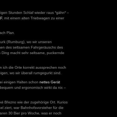
nigen Stunden Schlaf wieder raus *gähn* –
F
, mit einem alten Triebwagen zu einer
ach Plan.
urk (Rumburg), wo wir unseren
gen des seltsamen Fahrgeräuschs des
s Ding macht sehr seltsame, puckernde
ann ich die Orte korrekt aussprechen noch
igen, wo wir überall rumgegurkt sind.
bei einigen Halten schon
nettes Gerät
l, bequem und ergonomisch wirkt da nix –
ké Březno wie der zugehörige Ort. Kurios
el ziert, war Bahnhofsvorsteher für die
waren 30 Bier pro Woche, was er noch