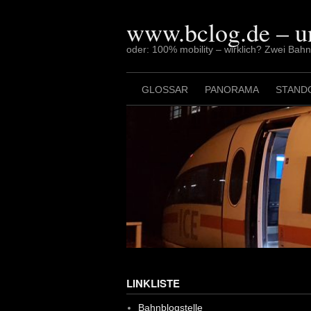
Skip
to
www.bclog.de – u
content
oder: 100% mobility – wirklich? Zwei Bah
GLOSSAR
PANORAMA
STAND
LINKLISTE
Bahnblogstelle