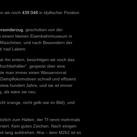
ten wir noch
439 048
in idyllischer Position
rsonderzug
, geschoben von der
zu einem kleinen Eisenbahnmuseum in
er Maschinen, und nach Bewundern der
stí nad Labem.
r ihn entern, besichtigen wir noch das
ochbehälter“, gespeist über eine
nte man immer einen Wasservorrat
 Dampflokomotiven schnell und effizient
 etwa hundert Jahre, und sie ist immer
, als wäre sie neu.
cht orange, nicht gelb wie im Bild), und
tzlich zum Halten, der Tf rennt mehrmals
iert. Kein gutes Zeichen. Nach einigen
eit lang aufdrehen. Aha – dem M262 ist es