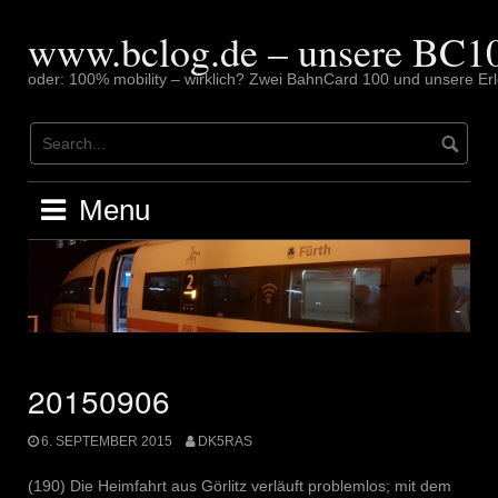
Skip
to
www.bclog.de – unsere BC10
content
oder: 100% mobility – wirklich? Zwei BahnCard 100 und unsere Erl
Menu
20150906
6. SEPTEMBER 2015
DK5RAS
(190) Die Heimfahrt aus Görlitz verläuft problemlos; mit dem