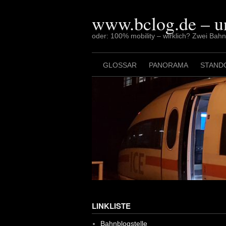
Skip
to
www.bclog.de – u
content
oder: 100% mobility – wirklich? Zwei Bah
GLOSSAR
PANORAMA
STAND
LINKLISTE
Bahnblogstelle