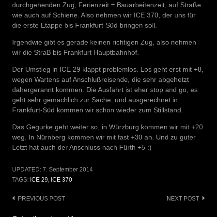
durchgehenden Zug; Ferienzeit = Bauarbeitenzeit, auf Straße
wie auch auf Schiene. Also nehmen wir ICE 370, der uns für
die erste Etappe bis Frankfurt-Süd bringen soll.
Irgendwie gibt es gerade keinen richtigen Zug, also nehmen
wir die StraB bis Frankfurt Hauptbahnhof.
Der Umstieg in ICE 29 klappt problemlos. Los geht erst mit +8,
wegen Wartens auf Anschlußreisende, die sehr abgehetzt
dahergerannt kommen. Die Ausfahrt ist eher stop and go, es
geht sehr gemächlich zur Sache, und ausgerechnet in
Frankfurt-Süd kommen wir schon wieder zum Stillstand.
Das Gegurke geht weiter so, in Würzburg kommen wir mit +20
weg. In Nürnberg kommen wir mit fast +30 an. Und zu guter
Letzt hat auch der Anschluss nach Fürth +5 :)
UPDATED:
7. September 2014
TAGS:
ICE 29
,
ICE 370
Post
PREVIOUS POST
NEXT POST
navigation