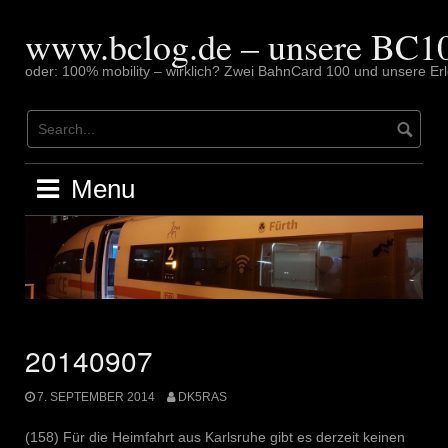
Skip
to
www.bclog.de – unsere BC10
content
oder: 100% mobility – wirklich? Zwei BahnCard 100 und unsere Erl
Menu
20140907
7. SEPTEMBER 2014
DK5RAS
(158) Für die Heimfahrt aus Karlsruhe gibt es derzeit keinen