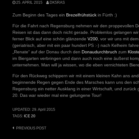
25. APRIL 2015
DK5RAS
Zum Beginn des Tages ein
Brezelfrühstück
in Fürth :)
Für die Fahrt nach Regensburg nehmen wir den proppevollen Do
Reisen ist das dann doch nicht gerade. Problemlos gelangen wir 
ferner Blick auf eine schön glänzende
V200
, vor wir uns mit de
(geriatrisch, aber mit ein paar hundert PS :-) nach Kelheim fahre
„Renate“ auf der Donau durch den
Donaudurchbruch
zum
Klost
im Biergarten verbringen und dann auch noch eine äußerst komp
unternehmen. Man will ja wissen, wo die eben vernichteten Bie
Für den Rückweg schippern wir mit einem kleinen Kahn ans and
beginnende Regen gegen Ende des Marsches kann uns den schö
Regensburg ein netter Ausklang in einer Wirtschaft, und zurück 
20. Das war wieder mal eine gelungene Tour!
UPDATED:
29. April 2015
TAGS:
ICE 20
Post
PREVIOUS POST
navigation