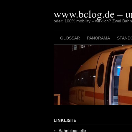
Skip
to
www.bclog.de – u
content
oder: 100% mobility – wirklich? Zwei Bah
GLOSSAR
PANORAMA
STAND
LINKLISTE
Bahnblogstelle