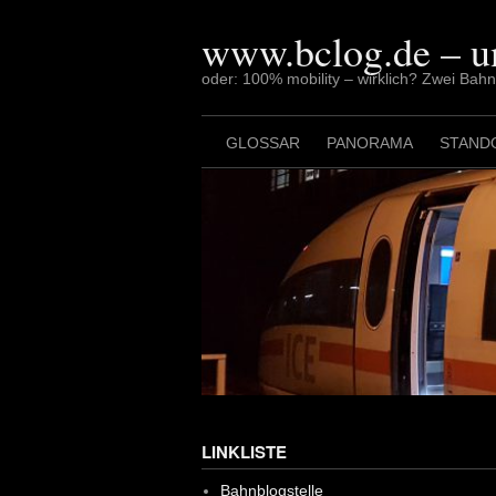
Skip
to
www.bclog.de – u
content
oder: 100% mobility – wirklich? Zwei Bah
GLOSSAR
PANORAMA
STAND
LINKLISTE
Bahnblogstelle