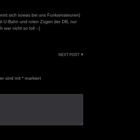
ennt sich sowas bei uns Funkamateuren)
it U-Bahn und roten Zügen der DB, nur
war nicht so toll :-)
NEXT POST
der sind mit
*
markiert