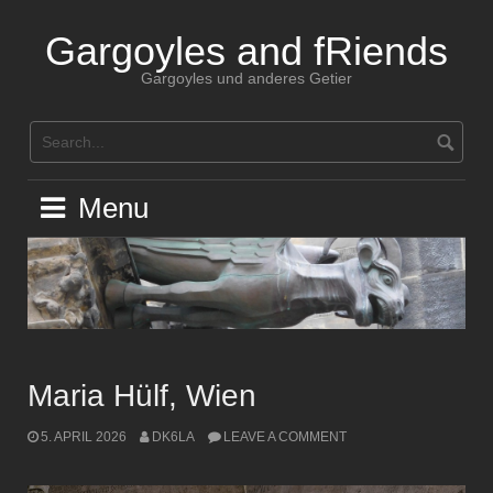
Skip
to
Gargoyles and fRiends
content
Gargoyles und anderes Getier
Menu
Maria Hülf, Wien
5. APRIL 2026
DK6LA
LEAVE A COMMENT