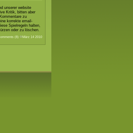
nd unserer website
e Kritik, bitten aber
e Kommentare zu
ine korrekte email-
iese Spielregeln halten,
ürzen oder zu löschen.
omments (8)
März 14 2010