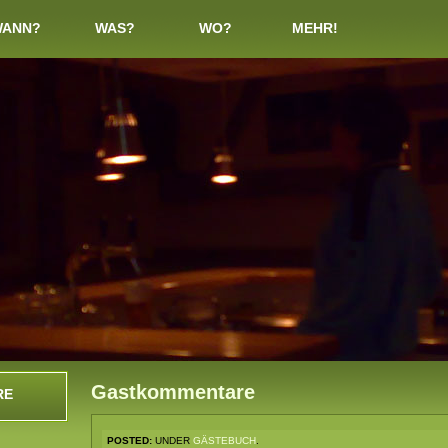
ANN?
WAS?
WO?
MEHR!
Gastkommentare
RE
POSTED:
UNDER
GÄSTEBUCH
.